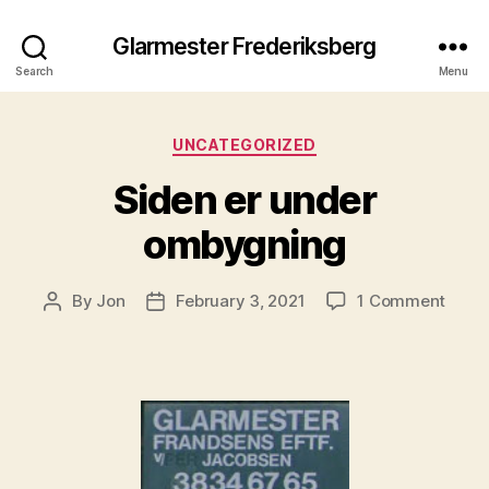
Glarmester Frederiksberg
Search
Menu
Categories
UNCATEGORIZED
Siden er under
ombygning
on
By
Jon
February 3, 2021
1 Comment
Post
Post
Siden
author
date
er
unde
omby